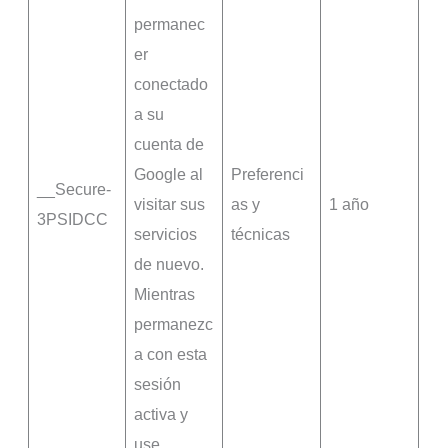
permanec
er
conectado
a su
cuenta de
Google al
Preferenci
__Secure-
visitar sus
as y
1 año
3PSIDCC
servicios
técnicas
de nuevo.
Mientras
permanezc
a con esta
sesión
activa y
use