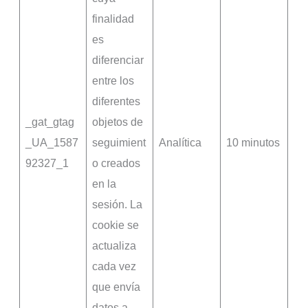
finalidad
es
diferenciar
entre los
diferentes
_gat_gtag
objetos de
_UA_1587
seguimient
Analítica
10 minutos
92327_1
o creados
en la
sesión. La
cookie se
actualiza
cada vez
que envía
datos a