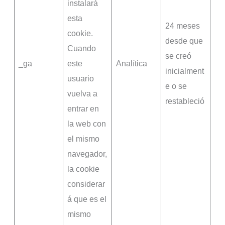
instalará
esta
24 meses
cookie.
desde que
Cuando
se creó
_ga
este
Analítica
inicialment
usuario
e o se
vuelva a
restableció
entrar en
la web con
el mismo
navegador,
la cookie
considerar
á que es el
mismo