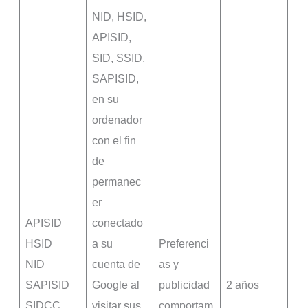
NID, HSID,
APISID,
SID, SSID,
SAPISID,
en su
ordenador
con el fin
de
permanec
er
APISID
conectado
HSID
a su
Preferenci
NID
cuenta de
as y
SAPISID
Google al
publicidad
2 años
SIDCC
visitar sus
comportam