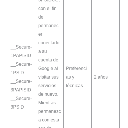
con el fin
de
permanec
er
conectado
__Secure-
a su
1PAPISID
cuenta de
__Secure-
Google al
Preferenci
1PSID
visitar sus
as y
2 años
__Secure-
servicios
técnicas
3PAPISID
de nuevo.
__Secure-
Mientras
3PSID
permanezc
a con esta