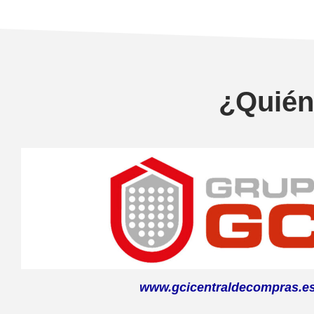
¿Quién
www.gcicentraldecompras.e