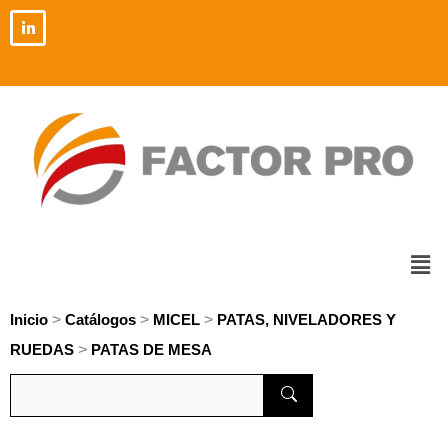
Ir
al
contenido
Men
>
>
>
Inicio
Catálogos
MICEL
PATAS, NIVELADORES Y
>
RUEDAS
PATAS DE MESA