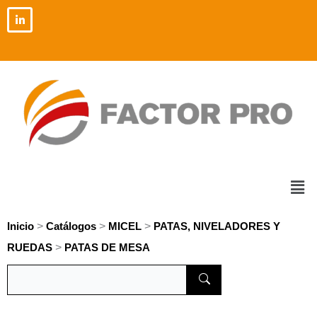
Ir
al
contenido
Men
>
>
>
Inicio
Catálogos
MICEL
PATAS, NIVELADORES Y
>
RUEDAS
PATAS DE MESA