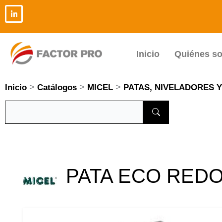
Ir
al
contenido
Inicio
Quiénes s
>
>
>
Inicio
Catálogos
MICEL
PATAS, NIVELADORES 
PATA ECO REDO