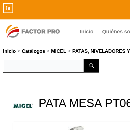
Ir
al
contenido
Inicio
Quiénes s
>
>
>
Inicio
Catálogos
MICEL
PATAS, NIVELADORES 
PATA MESA PT0