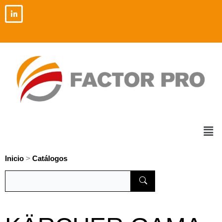
Ir
al
contenido
Men
>
Inicio
Catálogos