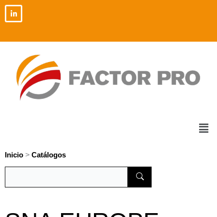
Ir
al
contenido
Men
>
Inicio
Catálogos