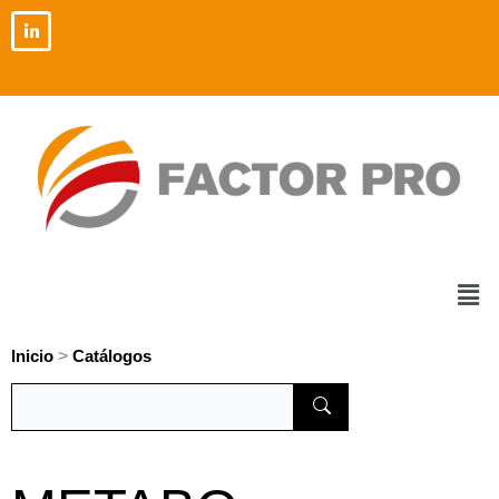
Ir
al
contenido
Men
>
Inicio
Catálogos