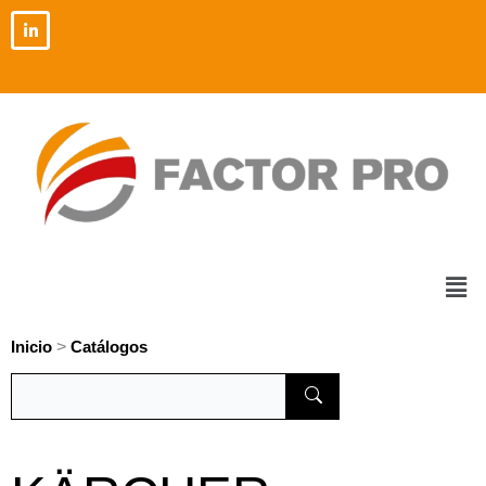
Ir
al
contenido
Men
>
Inicio
Catálogos