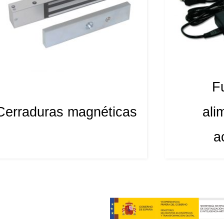
F
Cerraduras magnéticas
ali
a