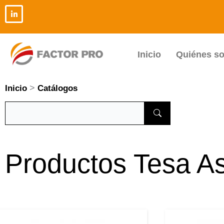
Ir
al
contenido
Inicio
Quiénes s
>
Inicio
Catálogos
Productos Tesa A