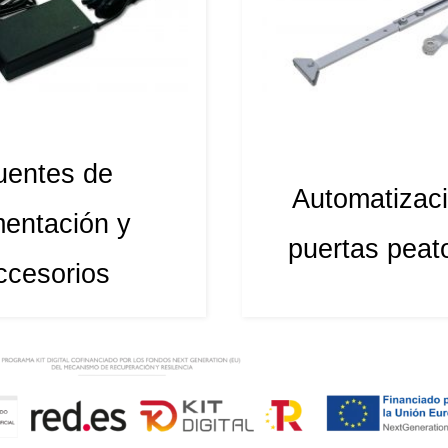
uentes de
Automatizac
mentación y
puertas peat
ccesorios