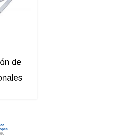
ión de
onales