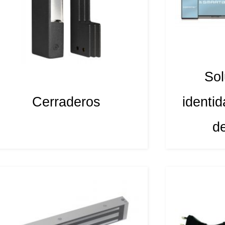
Sol
Cerraderos
identi
d