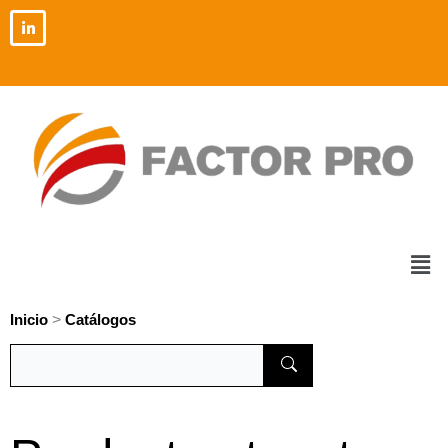
Ir
al
contenido
Men
>
Inicio
Catálogos